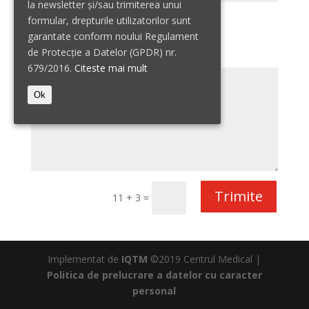
la newsletter și/sau trimiterea unui
Vreau o programare la
formular, drepturile utilizatorilor sunt
Centrul Medical Gheorghe Lazăr
garantate conform noului Regulament
Centrul Medical Victor Babeș
de Protecție a Datelor (GPDR) nr.
679/2016.
Citeste mai mult
Ok
Trimite
11 + 3
=
Implementat de
IQTM
©2019 Centrul Medical |
Politica de prelucrare a datelor cu caracter
personal