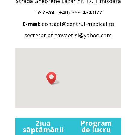
Strada Gheorghe Lazăr nr. 17, Timișoara
Tel/Fax:
(+40)-356-464 077
E-mail
:
contact@centrul-medical.ro
secretariat.cmvaetisi@yahoo.com
Program
Ziua
săptămânii
de lucru